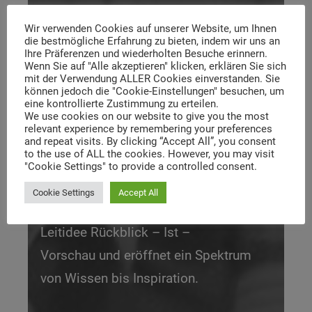
We create
Wir verwenden Cookies auf unserer Website, um Ihnen
die bestmögliche Erfahrung zu bieten, indem wir uns an
Ihre Präferenzen und wiederholten Besuche erinnern.
knowledge
inspiration
Wenn Sie auf "Alle akzeptieren" klicken, erklären Sie sich
mit der Verwendung ALLER Cookies einverstanden. Sie
können jedoch die "Cookie-Einstellungen" besuchen, um
eine kontrollierte Zustimmung zu erteilen.
SPIELBEIN PUBLISHERS publiziert
We use cookies on our website to give you the most
relevant experience by remembering your preferences
Medienprodukte für die
and repeat visits. By clicking “Accept All”, you consent
to the use of ALL the cookies. However, you may visit
Kreativwirtschaft, Industrie und Lehre.
"Cookie Settings" to provide a controlled consent.
Das Programm an der Schnittstelle von
Cookie Settings
Accept All
Wirtschaft, Design und Kunst folgt der
Leitidee Rückblick – Ist –
Vorschau und eröffnet ein Spektrum
von Wissen bis Inspiration.