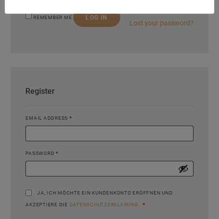
LOG IN
REMEMBER ME
Lost your password?
Register
EMAIL ADDRESS
*
PASSWORD
*
JA, ICH MÖCHTE EIN KUNDENKONTO ERÖFFNEN UND
AKZEPTIERE DIE
DATENSCHUTZERKLÄRUNG
.
*