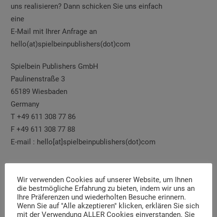
uns realisieren? Dann schicken Sie uns einfach
eine
E-Mail mit Ihrer Anfrage an
hello(at)spielbeinpublishers(dot)com
Spielbein Publishers GmbH
Paulinenstraße 3
65189 Wiesbaden
Germany
T +49 611 308 77 86
F +49 611 308 77 88
E-mail : hello[at]spielbeinpublishers(dot)com
For international requests please send an e-mail to
Wir verwenden Cookies auf unserer Website, um Ihnen
hello[at]spielbeinpublishers.com
die bestmögliche Erfahrung zu bieten, indem wir uns an
Ihre Präferenzen und wiederholten Besuche erinnern.
Wenn Sie auf "Alle akzeptieren" klicken, erklären Sie sich
mit der Verwendung ALLER Cookies einverstanden. Sie