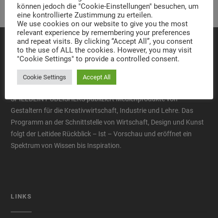
können jedoch die "Cookie-Einstellungen" besuchen, um
eine kontrollierte Zustimmung zu erteilen.
We use cookies on our website to give you the most
relevant experience by remembering your preferences
and repeat visits. By clicking “Accept All”, you consent
to the use of ALL the cookies. However, you may visit
"Cookie Settings" to provide a controlled consent.
ÜBER UNS
Cookie Settings
Accept All
SPIELBEIN PUBLISHERS publiziert Medienprodukte von
Gestaltern für die Kreativwirtschaft, Industrie und Lehre. Das
Programm an der Schnittstelle von Wirtschaft, Design und Kunst
folgt der Leitidee Rückblick – Ist – Vorschau und eröffnet ein
Spektrum von Wissen bis Inspiration.
LINKS