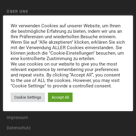
ÜBER UNS
Wir verwenden Cookies auf unserer Website, um Ihnen
die bestmögliche Erfahrung zu bieten, indem wir uns an
SPIELBEIN PUBLISHERS publiziert Medienprodukte von
Ihre Präferenzen und wiederholten Besuche erinnern.
Gestaltern für die Kreativwirtschaft, Industrie und Lehre. Das
Wenn Sie auf "Alle akzeptieren" klicken, erklären Sie sich
mit der Verwendung ALLER Cookies einverstanden. Sie
Programm an der Schnittstelle von Wirtschaft, Design und Kunst
können jedoch die "Cookie-Einstellungen" besuchen, um
folgt der Leitidee Rückblick – Ist – Vorschau und eröffnet ein
eine kontrollierte Zustimmung zu erteilen.
Spektrum von Wissen bis Inspiration.
We use cookies on our website to give you the most
relevant experience by remembering your preferences
and repeat visits. By clicking “Accept All”, you consent
to the use of ALL the cookies. However, you may visit
"Cookie Settings" to provide a controlled consent.
LINKS
Cookie Settings
Accept All
Impressum
Datenschutz