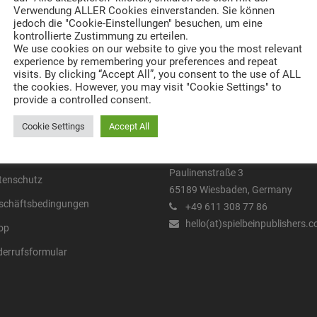
Verwendung ALLER Cookies einverstanden. Sie können
jedoch die "Cookie-Einstellungen" besuchen, um eine
kontrollierte Zustimmung zu erteilen.
We use cookies on our website to give you the most relevant
experience by remembering your preferences and repeat
visits. By clicking “Accept All”, you consent to the use of ALL
the cookies. However, you may visit "Cookie Settings" to
provide a controlled consent.
NKS
KONTAKT
Cookie Settings
Accept All
pressum
SPIELBEIN PUBLISHERS GmbH
Paulinenstraße 3
tenschutz
65189 Wiesbaden, Germany
schäftsbedingungen
+49 611 308 77 86
hello(at)spielbeinpublishers.
op
derrufsformular